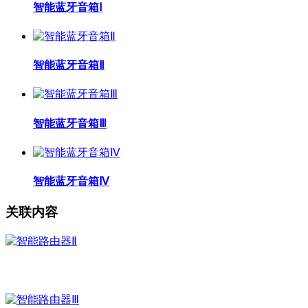
智能蓝牙音箱Ⅰ
智能蓝牙音箱Ⅱ
智能蓝牙音箱Ⅲ
智能蓝牙音箱Ⅳ
关联内容