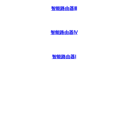
智能路由器Ⅲ
智能路由器Ⅳ
智能路由器Ⅰ