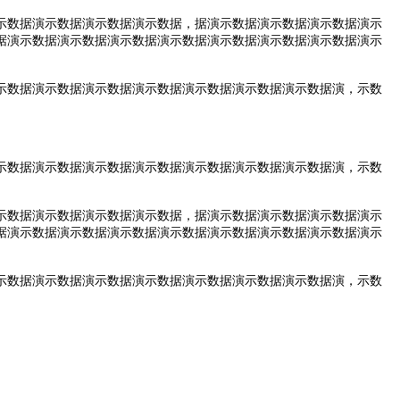
示数据演示数据演示数据演示数据，据演示数据演示数据演示数据演示
据演示数据演示数据演示数据演示数据演示数据演示数据演示数据演示
示数据演示数据演示数据演示数据演示数据演示数据演示数据演，示数
示数据演示数据演示数据演示数据演示数据演示数据演示数据演，示数
示数据演示数据演示数据演示数据，据演示数据演示数据演示数据演示
据演示数据演示数据演示数据演示数据演示数据演示数据演示数据演示
示数据演示数据演示数据演示数据演示数据演示数据演示数据演，示数